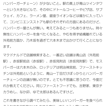
ハンバーガーチェーン）が少ないこと。駅の真上が青山ツインタワ
ーという大きなビルで、その中にドトールコーヒーやピザ店、サブ
ウェイ、カフェ、ラーメン屋、銀座ライオンなどは確かに入ってい
て、コンビニエンスストアも駅のそれぞれの方面にあるのだけど、
ハンバーガー屋さんが無い。考えてみると一つもありません。時々
無性にハンバーガーを食べたくなると、やむを得ず結構離れている
外苑前方面か、乃木坂を過ぎて六本木まで出かけて行くことになり
ます。
マクドナルドで店舗検索すると、一番近い店舗は青山店（外苑前
駅）、赤坂駅前店（赤坂駅）、赤坂見附店（赤坂見附駅）で、モス
バーガーは六本木のみ、ロッテリアは明治神宮前、ファーストキッ
チンは外苑前というように、青山一丁目だけぽっかりとハンバーガ
ーチェーンの店舗が無いのです。とても不思議に思うので、今度だ
れか教えてください。同じファーストフードでも、吉野家、東京チ
カラめし、なか卯、ゆで太郎はあるんですけど。
これを書きながら調べてみたら、美味しいハンバーガーを食べられ