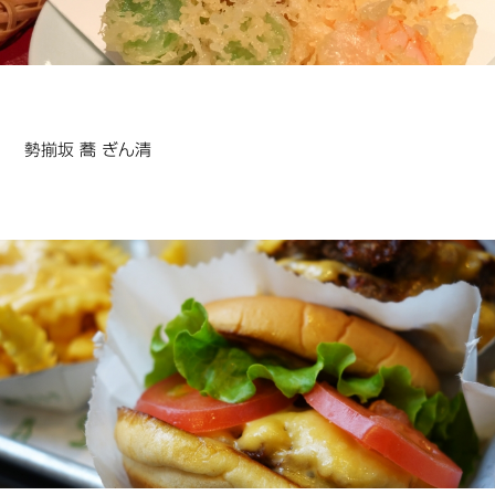
勢揃坂 蕎 ぎん清