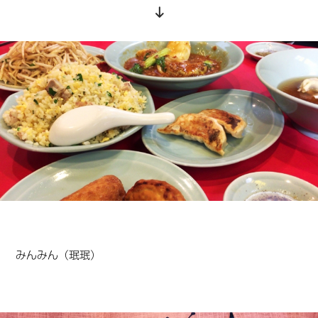
みんみん（珉珉）