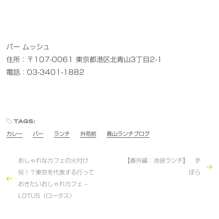
バー ムッシュ
住所：〒107-0061 東京都港区北青山3丁目2-1
電話：03-3401-1882
tags:
カレー
バー
ランチ
外苑前
青山ランチブログ
おしゃれなカフェの火付け
【番外編：池袋ランチ】 ず
役！？東京を代表する行って
ぼら
おきたいおしゃれカフェ –
LOTUS（ロータス）