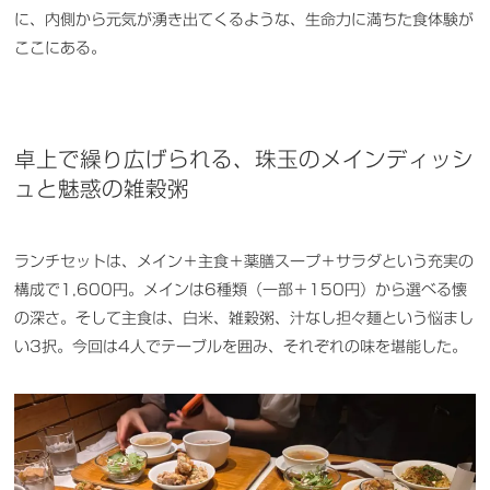
に、内側から元気が湧き出てくるような、生命力に満ちた食体験が
ここにある。
卓上で繰り広げられる、珠玉のメインディッシ
ュと魅惑の雑穀粥
ランチセットは、メイン＋主食＋薬膳スープ＋サラダという充実の
構成で1,600円。メインは6種類（一部＋150円）から選べる懐
の深さ。そして主食は、白米、雑穀粥、汁なし担々麺という悩まし
い3択。今回は4人でテーブルを囲み、それぞれの味を堪能した。