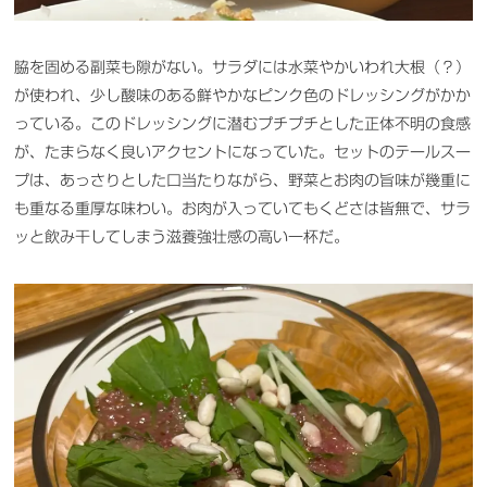
脇を固める副菜も隙がない。サラダには水菜やかいわれ大根（？）
が使われ、少し酸味のある鮮やかなピンク色のドレッシングがかか
っている。このドレッシングに潜むプチプチとした正体不明の食感
が、たまらなく良いアクセントになっていた。セットのテールスー
プは、あっさりとした口当たりながら、野菜とお肉の旨味が幾重に
も重なる重厚な味わい。お肉が入っていてもくどさは皆無で、サラ
ッと飲み干してしまう滋養強壮感の高い一杯だ。