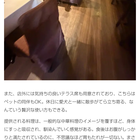
また、店外には気持ちの良いテラス席も用意されており、こちらは
ペットの同伴もOK。休日に愛犬と一緒に散歩がてら立ち寄る、な
んていう贅沢な使い方もできる。
提供される料理は、一般的な中華料理のイメージを覆すほど、身体
にすっと吸収され、馴染んでいく感覚がある。食後はお腹がしっか
りと満たされているのに、不思議なほど胃もたれが一切ない。まさ