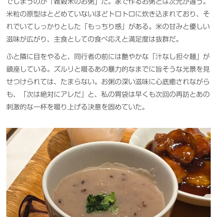
でしまうのが「雑穀米のお粥」だ。家で作るお粥とは次元が違う。
米粒の原型はとどめていないほどトロトロに炊き込まれており、そ
れでいてしっかりとした「もっちり感」がある。米の甘みと優しい
滋味が広がり、主食としての食べ応えと満足度は抜群だ。
ふと隣に目をやると、同行者の前には艶やかな「汁なし担々麺」が
鎮座している。ズルリと啜るあの暴力的なまでに旨そうな光景を見
せつけられては、たまらない。お粥の深い滋味に心底癒されながら
も、「次は絶対にアレだ」と、私の胃袋は早くも次回の再訪とあの
刺激的な一杯を啜り上げる決意を固めていた。