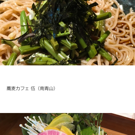
蕎麦カフェ 伍（南青山）