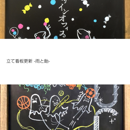
立て看板更新 -雨と飴-