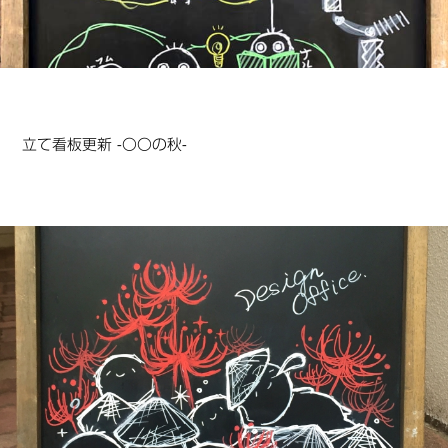
立て看板更新 -〇〇の秋-