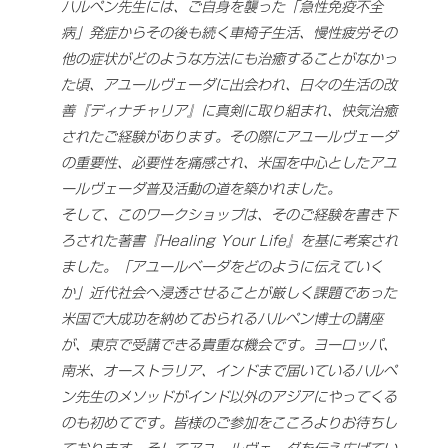
ハルペン先生には、ご自身を襲った「急性免疫不全
病」発症からその後も続く車椅子生活、慢性疲労その
他の症状がどのような方法にも治癒することがなかっ
た頃、アユールヴェーダに出会われ、日々の生活の改
善『ディナチャリア』に真剣に取り組まれ、快気治癒
されたご経験があります。その際にアユールヴェーダ
の重要性、必要性を痛感され、米国を中心としたアユ
ールヴェーダ普及活動の道を築かれました。
そして、このワークショップは、そのご経験を書き下
ろされた著書『Healing Your Life』を基に考案され
ました。「アユールベーダをどのように伝えていく
か」近代社会へ浸透させることが厳しく課題であった
米国で大成功を納めておられるハルペン博士の講座
が、東京で受講できる貴重な機会です。ヨーロッパ、
南米、オーストラリア、インドまで届いているハルペ
ン先生のメソッドがインド以外のアジアにやってくる
のも初めてです。皆様のご参加をこころよりお待ちし