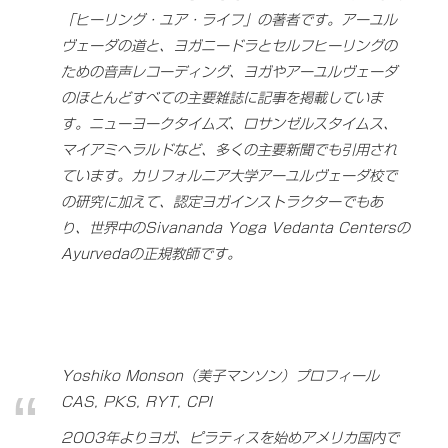
「ヒーリング・ユア・ライフ」の著者です。アーユル
ヴェーダの道と、ヨガニードラとセルフヒーリングの
ための音声レコーディング、ヨガやアーユルヴェーダ
のほとんどすべての主要雑誌に記事を掲載していま
す。ニューヨークタイムズ、ロサンゼルスタイムス、
マイアミヘラルドなど、多くの主要新聞でも引用され
ています。カリフォルニア大学アーユルヴェーダ校で
の研究に加えて、認定ヨガインストラクターでもあ
り、世界中のSivananda Yoga Vedanta Centersの
Ayurvedaの正規教師です。
Yoshiko Monson（美子マンソン）プロフィール
CAS, PKS, RYT, CPI
2003年よりヨガ、ピラティスを始めアメリカ国内で