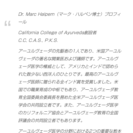
Dr. Marc Halpern（マーク・ハルペン博士）プロフィ
ール
California College of Ayurveda創設者
C.C, C.A.S., P.K.S.
アーユルヴェーダの先駆者の1人であり、米国アーユル
ヴェーダの著名な開業医および講師です。アーユルヴ
ェーダ医学の権威として、アメリカとインドで認めら
れた数少ない西洋人のひとりです。最高のアーユルヴ
ェーダ医師に贈られる全インド賞を受賞しました。米
国での職業育成の中枢でもあり、アーユルヴェーダ教
育全国委員会委員長を務めた全米アーユルヴェーダ医
学会の共同設立者です。また、アーユルヴェーダ医学
のカリフォルニア協会とアーユルヴェーダ教育の全国
評議会の共同設立者でもあります。
アーユルヴェーダ医学の分野における2つの重要な教本