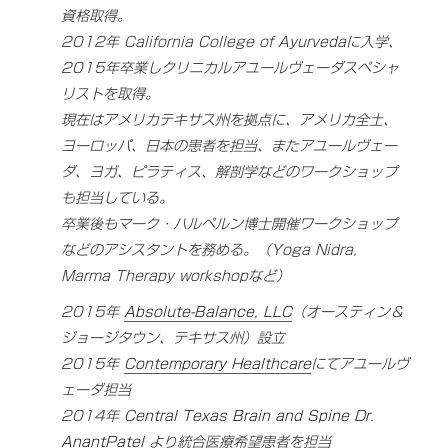
資格取得。
2012年 California College of Ayurvedaに入学、
2015年卒業しクリニカルアユールヴェーダスペシャ
リストを取得。
現在はアメリカテキサス州を拠点に、アメリカ全土、
ヨーロッパ、日本の患者を担当、またアユールヴェー
ダ、ヨガ、ピラティス、解剖学などのワークショップ
も担当している。
卒業後もマーク・ハルペルン博士開催ワークショップ
などのアシスタントを務める。（Yoga Nidra,
Marma Therapy workshopなど）
2015年
Absolute-Balance, LLC
（オースティン＆
ジョージタウン、テキサス州）設立
2015年
Contemporary Healthcare
にてアユールヴ
ェーダ担当
2014年
Central Texas Brain and Spine Dr.
AnantPatel
より統合医療希望患者を担当