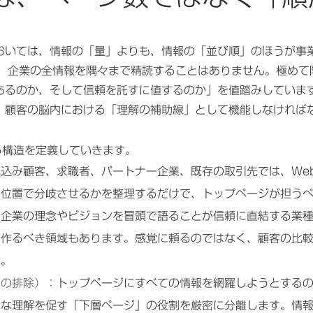
おいては、情報の「量」よりも、情報の「並び順」のほうが事
は、企業の全情報を隅々まで精読することはありません。極めて
あるのか、そして信頼を託すに値するのか」を値踏みしています
、顧客の脳内における「理解の補助線」として機能しなければ
ら構造を定義していきます。
見込み顧客、求職者、パートナー企業、既存の取引先では、We
の位置で分岐させるかを整理するだけで、トップページが担う
：企業の理念やビジョンを冒頭で語ることが信頼に直結する業
を作るべき領域もあります。感覚に頼るのではなく、顧客の比
す。
ムの排除）
：トップページにすべての情報を網羅しようとする
細な理解を促す「下層ページ」の役割を厳密に分離します。情