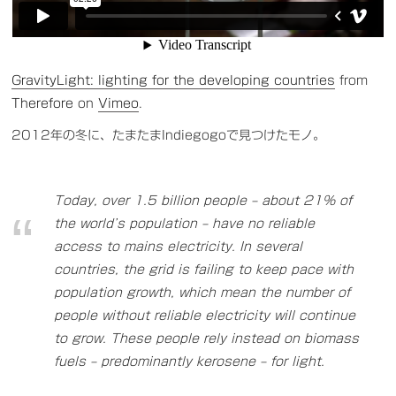
GravityLight: lighting for the developing countries
from
Therefore
on
Vimeo
.
2012年の冬に、たまたまIndiegogoで見つけたモノ。
Today, over 1.5 billion people – about 21% of
the world’s population – have no reliable
access to mains electricity. In several
countries, the grid is failing to keep pace with
population growth, which mean the number of
people without reliable electricity will continue
to grow. These people rely instead on biomass
fuels – predominantly kerosene – for light.