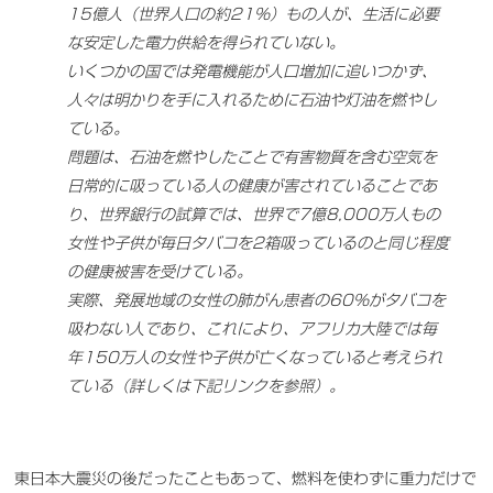
15億人（世界人口の約21%）もの人が、生活に必要
な安定した電力供給を得られていない。
いくつかの国では発電機能が人口増加に追いつかず、
人々は明かりを手に入れるために石油や灯油を燃やし
ている。
問題は、石油を燃やしたことで有害物質を含む空気を
日常的に吸っている人の健康が害されていることであ
り、世界銀行の試算では、世界で7億8,000万人もの
女性や子供が毎日タバコを2箱吸っているのと同じ程度
の健康被害を受けている。
実際、発展地域の女性の肺がん患者の60%がタバコを
吸わない人であり、これにより、アフリカ大陸では毎
年150万人の女性や子供が亡くなっていると考えられ
ている（詳しくは下記リンクを参照）。
東日本大震災の後だったこともあって、燃料を使わずに重力だけで