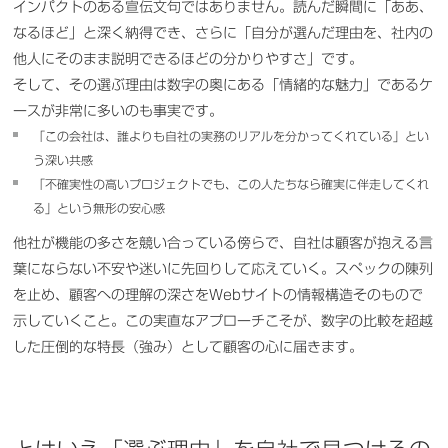
インパクトのある宣伝文句ではありません。読んだ瞬間に「ああ、
なるほど」と深く納得でき、さらに「自分が選んだ理由を、社内の
他人にそのまま説明できるほどの分かりやすさ」です。
そして、その選ぶ理由は数字の奥にある「情緒的な魅力」であるケ
ースが非常に多いのも事実です。
「この会社は、誰よりも自社の実務のリアルを分かってくれている」とい
う深い共感
「不確実性の高いプロジェクトでも、この人たちなら確実に伴走してくれ
る」という無形の安心感
他社が機能の多さを競い合っている傍らで、自社は顧客が抱える言
葉にならない不安や迷いに先回りして応えていく。スペックの陳列
を止め、顧客への理解の深さをWebサイトの情報構造そのもので
示していくこと。この実直なアプローチこそが、数字の比較を超越
した圧倒的な特長（強み）として顧客の心に届きます。